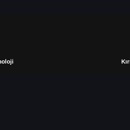
noloji
Kır
inf
nimahalle / Ankara