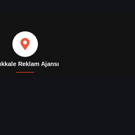
ıkkale Reklam Ajansı
+90 (312) 272 20 21
o@kirikkalereklamajansi.com
Merkez,Kırıkkale
Yol Tarifi