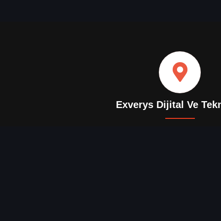
Exverys Dijital Ve Tek
+90 (312) 272 20 21
info@exverys.com
Mehmet Akif Ersoy, 325. Sk. No:3 D:24 Ye
Yol Tarifi